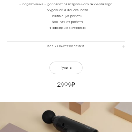
— портативный — работает от встроенного аккумулятора
— 6 уровней интенсивности
— индикация работы
— бесшумная работа
— 4 насадки в комплекте
ВСЕ ХАРАКТЕРИСТИКИ
Мощность, Вт
20
Купить
Питание
от встроенного аккумулятора
2999
DC Вход
DC 5В / 1A
Аккумулятор, мАч
1500
Материал
пластик, текстиль
Количество режимов
4
Комплект поставки
устройство, насадки (4 шт.), USB-