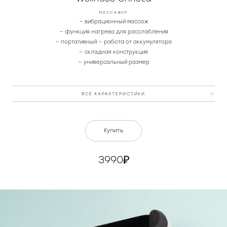
МАССАЖЕР
— вибрационный массаж
— функция нагрева для расслабления
— портативный — работа от аккумулятора
— складная конструкция
— универсальный размер
ВСЕ ХАРАКТЕРИСТИКИ
Мощность, Вт
10
Купить
Питание
от встроенного аккумулятора
3990
DC Вход
DC 5В / 1A
Аккумулятор, мАч
1200
Материал
пластик, текстиль
Рабочая температура
до 42°С