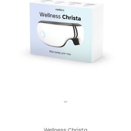
Часы
Стерилизаторы
Пылесосы
Роботы-пылесосы
Вертикальные
Напольные
Wellness Christa