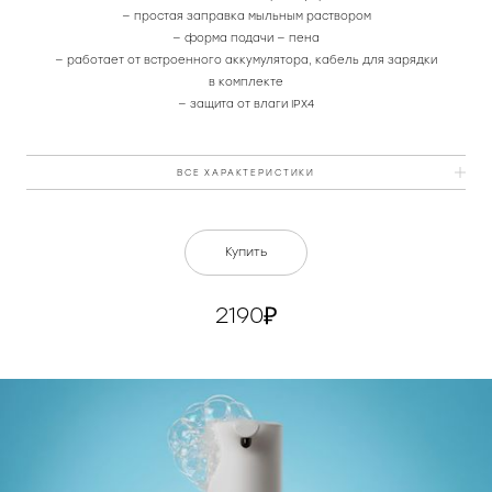
— простая заправка мыльным раствором
— форма подачи — пена
— работает от встроенного аккумулятора, кабель для зарядки
в комплекте
— защита от влаги IPX4
ВСЕ ХАРАКТЕРИСТИКИ
Питание
Type-C 5 В / 1 А
Купить
Аккумулятор, мАч
1200 мАч
2190
Тип срабатывания
сенсорный
Форма подачи жидкости
пена
Объём емкости для жидкости,
350
мл
Размеры, мм
70 × 95 × 185