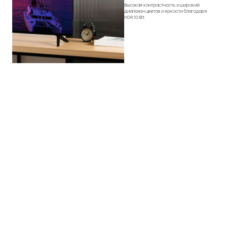
Высокая контрастность и широкий
диапазон цветов и яркости благодаря
Мощность динамиков, Вт
20, стерео
HDR 10 Bit
Технология звука
Dolby Digital +
Сабвуфер / Усилитель низких
нет
частот
Объемное звучание
да
Воспроизведение с внешних
да
носителей
Поддерживаемые носители
да
(USB)
Встроенные видеокодеки
H.265 HEVC, H.264, MKV, AVI, MPG,
MPEG2, MP4, TS, MOV, VOB, MPEG1,
DAT, H.265
Поддерживаемые
MP3, AC3, EAC3, AAC, M4A, MPEG1,
аудиоформаты
MPEG2, MP6
Основные графические файлы
JPEG, BMP, PNG, JPG, GIF