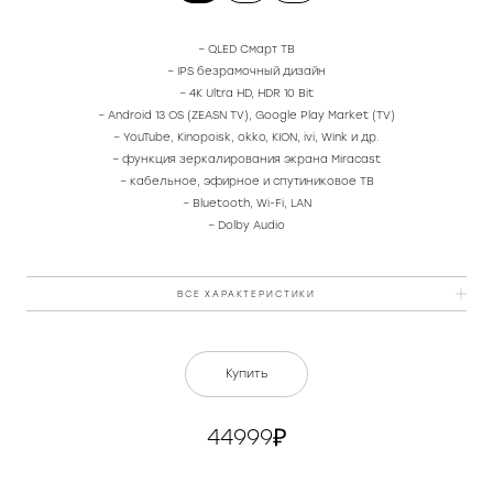
– QLED Смарт ТВ
– IPS безрамочный дизайн
– 4K Ultra HD, HDR 10 Bit
– Android 13 OS (ZEASN TV), Google Play Market (TV)
– YouTube, Kinopoisk, okko, KION, ivi, Wink и др.
– функция зеркалирования экрана Miracast
– кабельное, эфирное и спутиниковое ТВ
– Bluetooth, Wi-Fi, LAN
– Dolby Audio
ВСЕ ХАРАКТЕРИСТИКИ
Материал
пластик
Купить
Расширенная технология экрана
QLED
44999
Дата начала производства
2023
Тип подсветки экрана
Direct LED