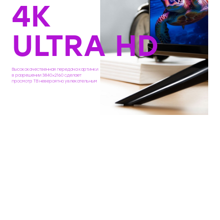
4K
Высота с подставкой, мм
820
Толщина с подставкой, мм
240
ULTRA HD
Вес с подставкой, кг
11.2
Ширина подставки, мм
240
Высококачественная передача картинки
в разрешении 3840×2160 сделает
Ширина коробки, мм
1280
просмотр ТВ невероятно увлекательным
Высота коробки, мм
760
Глубина коробки, мм
120
Вес в упаковке, кг
14.3