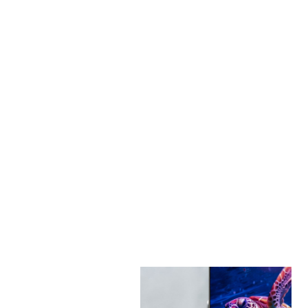
VESA
200 × 200
Расположение подставки
по бокам
Питание
100-240В ～ 50/60Гц
Номинальная потребляемая
115
мощность, Вт
Комплект поставки
телевизор -1 шт., опорные ножки
- 2 шт., винты крепления ножек -
4 шт., ПУ - 1 шт., руководство
пользователя - 1 шт.
Ширина без подставки, мм
1250
Высота без подставки, мм
770
Толщина без подставки, мм
70
Вес без подставки, кг
11.1
Ширина с подставкой, мм
1250