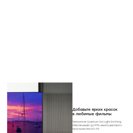
Угол обзора
178°
Операционная система
Android 13
Графический интерфейс
ZEASN TV
пользователя
Поддержка Smart TV
да
Чипсет
RT2853
Центральный процессор (CPU)
4-ядерный ARM Cortex-A55
Графический процессор (GPU)
ARM Mali-G31 MP2
Оперативная память, Гб
1.5
Флеш-память, Гб
8
Добавьте ярких красок
Wi-Fi
5 (802.11 ac)
в любимые фильмы
Цифровые тюнеры
DVB-T2, DVB-S2, DVB-C
Технология Quantum Dot Light Emitting
обеспечивает до 97% охвата цветового
пространства DCI-P3
Телетекст
да