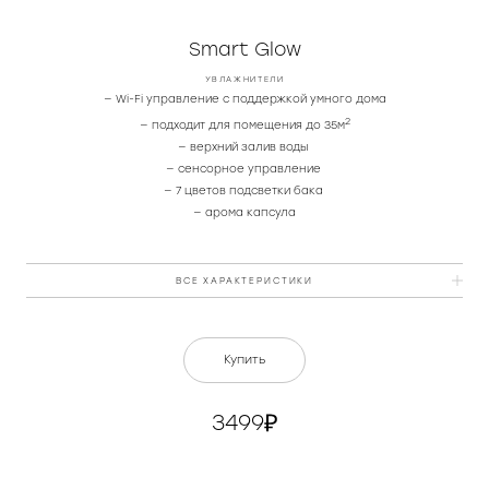
Часы
Smart Glow
Стерилизаторы
УВЛАЖНИТЕЛИ
— Wi-Fi управление с поддержкой умного дома
2
— подходит для помещения до 35м
Пылесосы
— верхний залив воды
— сенсорное управление
— 7 цветов подсветки бака
Роботы-пылесосы
— арома капсула
Вертикальные
ВСЕ ХАРАКТЕРИСТИКИ
Напольные
Цвет
белый
Купить
Ёмкость для воды, мл
3800
3499
Питание
220В ~ 50 Гц
Мощность, Вт
23 Вт