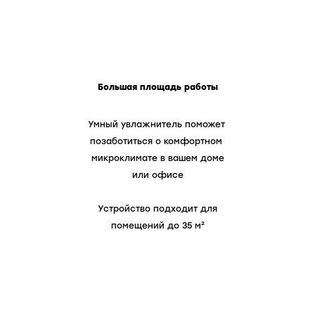
Выход пара
280 мл/ч
Класс электробезопасности
II
КУПИТЬ
Большая площадь работы
Умный увлажнитель поможет
позаботиться о комфортном
микроклимате в вашем доме
КУПИТЬ
или офисе
Устройство подходит для
помещений до 35 м²