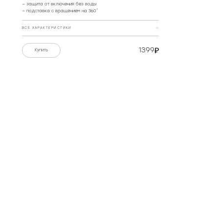
— защита от включения без воды
— подставка с вращением на 360˚
ВСЕ ХАРАКТЕРИСТИКИ
Мощность, Вт
1500
1399
Купить
Номинальное напряжение
,
220-240 В, 50 Гц
В
РЕКОМЕНДОВАННЫЕ МАГАЗИНЫ
Защита от поражения
класс I
электрическим током
Объём, л
1,8
Материал корпуса
нержавеющая сталь,
пластик
Автоотключение при
да
закипании
КУПИТЬ
КУПИТЬ
Дисковый нагревательный
да
элемент
Вращение на платформе
360˚
Длина кабеля питания, м
0,65
Комплект поставки
чайник электрический,
подставка для чайника,
документация
Скачать PDF