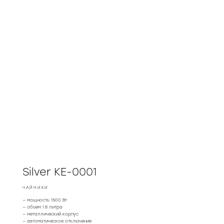
Silver KE-0001
ЧАЙНИКИ
— мощность 1500 Вт
— объем 1.8 литра
— металлический корпус
— автоматическое отключение