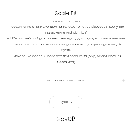
Часы
Scale Fit
Стерилизаторы
ТОВАРЫ ДЛЯ ДОМА
— соединение с приложением на телефоне через Bluetooth (доступно
приложение Android и iOS)
Пылесосы
— LED-дисплей отображает вес, температуру и заряд источника питания
— дополнительная функция измерения температуры окружающей
среды
Роботы-пылесосы
— измерение более 10 показателей организма (жир, белки, костная
масса и тп)
Вертикальные
ВСЕ ХАРАКТЕРИСТИКИ
Напольные
Питание
1.5В 2 шт, ААА
Купить
Индикация низкого заряда
да
батареи
2690
Максимальная нагрузка, кг
180