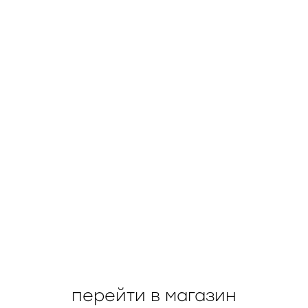
перейти в магазин