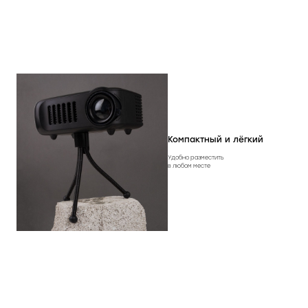
Вес, г
300
Компактный и лёгкий
Удобно разместить
в любом месте