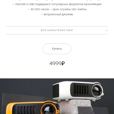
— microSD и USB,поддержка популярных форматов мультимедиа
— 30 000 часов — срок службы LED-лампы
— Встроенный динамик
ВСЕ ХАРАКТЕРИСТИКИ
Цвет
черный
Купить
Материал
пластик
4999
Разрешение матрицы
320 × 240
Тип матрицы
LCD
Максимальное разрешение
1080p (1920×1080)
видео
Рекомендуемая диагональ
60 дюймов
картинки
КУПИТЬ
Ручной фокус
да