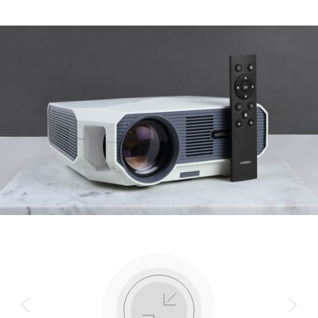
Тип матрицы
LCD
Максимальное разрешение
1080p (1920×1080)
видео
Рекомендуемая диагональ
110 дюймов
картинки
КУПИТЬ
Ручной фокус
да
Регулировка трапеции
да
(keystone)
Цифровая регулировка трапеции
нет
в двух осях
КУПИТЬ
Яркость (пиковые люмены)
3200
Контрастность
3000:1
Ресурс LED лампы
30 000 ч.
КУПИТЬ
Проекционное расстояние
1,3 – 5,7 м