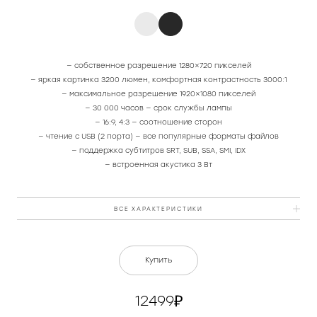
— собственное разрешение 1280×720 пикселей
— яркая картинка 3200 люмен, комфортная контрастность 3000:1
— максимальное разрешение 1920×1080 пикселей
— 30 000 часов — срок службы лампы
— 16:9, 4:3 — соотношение сторон
— чтение с USB (2 порта) — все популярные форматы файлов
— поддержка субтитров SRT, SUB, SSA, SMI, IDX
— встроенная акустика 3 Вт
ВСЕ ХАРАКТЕРИСТИКИ
Цвет
белый
Купить
Материал
пластик
12499
Разрешение матрицы
1280 × 720