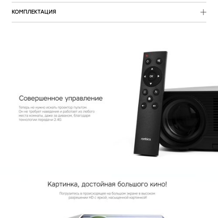
Поддержка форматов
AVI, MKV, MPG, WMV, TS, MP4, MOV,
Встроенный динамик 3 Вт или через
КОМПЛЕКТАЦИЯ
FLV, VOB, 3GP и другие
аудиопорт 3.5 мм для любой системы
или наушников
HDMI кабель
Встроенные видеокодеки
H.265, H.264, H.263, MPEG-4, MPEG
3RCA - AV адаптер
1/2, DivX, Xvid, AVC, AVCHD и
шнур питания
крышка объектива
другие
тряпочка для протирки объектива
руководство пользователя
Поддерживаемые
MP3, AAC, WAV, FLAC, WMA, OGG и
аудиоформаты
другие
Поддержка субтитров
да
Размеры, мм
260 х 190 х 91
Вес, г
1530