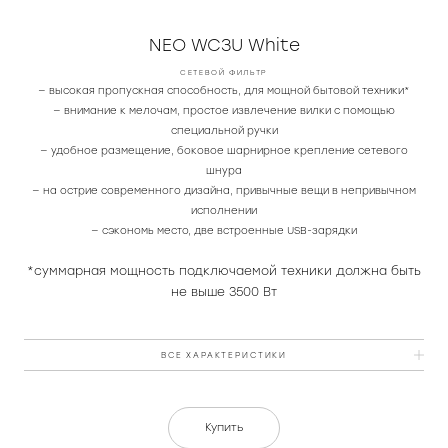
Часы
NEO WC3U White
Стерилизаторы
СЕТЕВОЙ ФИЛЬТР
— высокая пропускная способность, для мощной бытовой техники*
— внимание к мелочам, простое извлечение вилки с помощью
Пылесосы
специальной ручки
— удобное размещение, боковое шарнирное крепление сетевого
шнура
Роботы-пылесосы
— на острие современного дизайна, привычные вещи в непривычном
исполнении
— сэкономь место, две встроенные USB-зарядки
Вертикальные
*суммарная мощность подключаемой техники должна быть
не выше 3500 Вт
Напольные
ВСЕ ХАРАКТЕРИСТИКИ
Механическая защита розеток
да
Купить