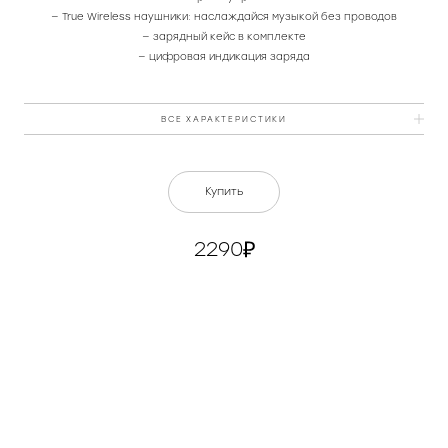
— True Wireless наушники: наслаждайся музыкой без проводов
— зарядный кейс в комплекте
— цифровая индикация заряда
ВСЕ ХАРАКТЕРИСТИКИ
Цвет
белый
Купить
Питание
DC 5 В, от встроенного
аккумулятора
2290
Bluetooth стандарт
v5.0
Функция гарнитуры
да
Диапазон воспроизводимых
20 Гц - 20 кГц
частот
Мощность динамиков, мВт
6
КУПИТЬ
Диаметр широкополосных
6