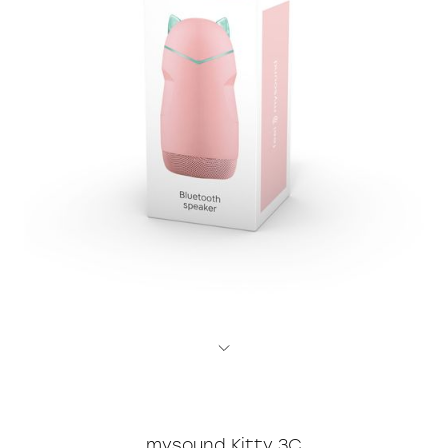
Часы
Стерилизаторы
Пылесосы
Роботы-пылесосы
Вертикальные
Напольные
mysound Kitty 3C