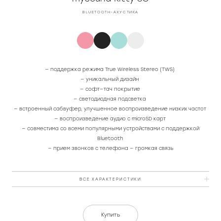
BLUETOOTH-АКУСТИКА
— поддержка режима True Wireless Stereo (TWS)
— уникальный дизайн
— cофт—тач покрытие
— светодиодная подсветка
— встроенный сабвуфер, улучшенное воспроизведение низких частот
— воспроизведение аудио с microSD карт
— совместима со всеми популярными устройствами с поддержкой
Bluetooth
— прием звонков с телефона — громкая связь
ВСЕ ХАРАКТЕРИСТИКИ
Цвет
розовый
Купить