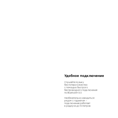
Удобное подключение
Слушайте музыку
без потери качества
с помощью быстрого
беспроводного подключения
по Bluetooth 5.0
Необязательно находиться
рядом с гаджетом —
подключение работает
в радиусе до 10 метров