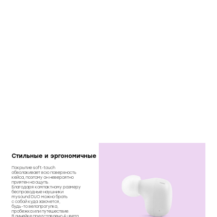
Стильные и эргономичные
Покрытие soft-touch
обволакивает всю поверхность
кейса, поэтому он невероятно
приятен на ощупь.
Благодаря компактному размеру
беспроводные наушники
mysound DUO можно брать
с собой куда захочется,
будь-то велопрогулка,
пробежка или путешествие.
В линейке представлено 4 цвета.