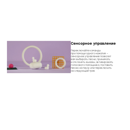
Сенсорное управление
Переключайте команды
при помощи одного нажатия —
сенсорное управление позволит
вам выбирать песни, принимать
и отклонять вызовы, активировать
голосового помощника, поставить
песню на паузу или переключить
на следующий трек