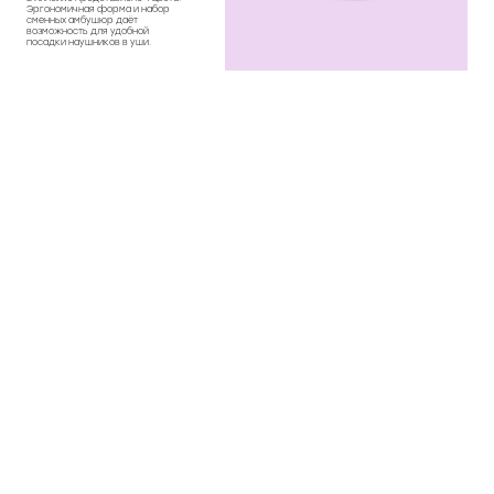
Эргономичная форма и набор
сменных амбушюр даёт
возможность для удобной
посадки наушников в уши.