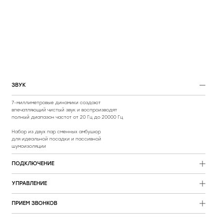
ЗВУК
7-миллиметровые динамики создают
впечатляющий чистый звук и воспроизводят
полный диапазон частот от 20 Гц до 20000 Гц
Набор из двух пар сменных амбушюр
для идеальной посадки и пассивной
ПОДКЛЮЧЕНИЕ
Bluetooth 5.0, рабочий диапазон 10 м
УПРАВЛЕНИЕ
0.5 м кабель USB-A – Micro-USB для зарядки
Сенсорное управление музыкой
ПРИЕМ ЗВОНКОВ
(Пауза/Воспроизведение),
треками (Следующий/Предыдущий),