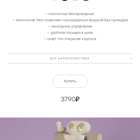
— полностью беспроводные
— технология TWS позволяет наслаждаться музыкой без проводов
— сенсорное управление
— удобная посадка в ушах
— софт-тач покрытие корпуса
ВСЕ ХАРАКТЕРИСТИКИ
Цвет
белый
Купить
Питание
DC 5В, от встроенного
аккумулятора
3790
Bluetooth стандарт
v5.0
Сенсорное управление
да
Функция гарнитуры
да