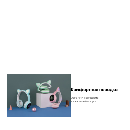
Комфортная посадка
Эргономичная форма
и мягкие амбушюры