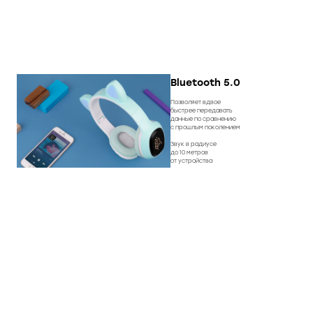
Bluetooth 5.0
Позволяет вдвое
быстрее передавать
данные по сравнению
с прошлым поколением
Звук в радиусе
до 10 метров
от устройства