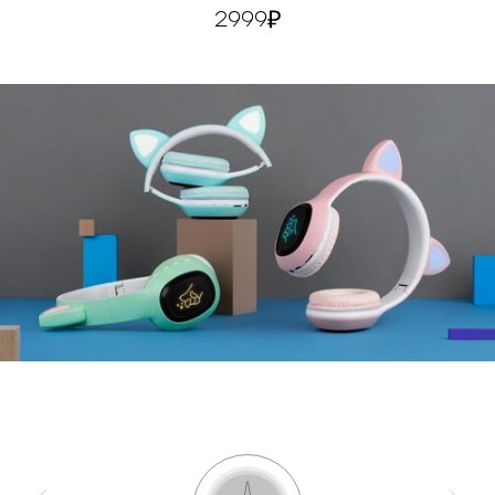
аккумулятора
2999
Bluetooth стандарт
v5.0
Диапазон воспроизводимых
20 Гц - 20 кГц
частот
Мощность динамиков, мВт
35
Диаметр широкополосных
40
динамиков, мм
КУПИТЬ
Чувствительность
110 дБ ± 3 дБ
Аккумулятор, мАч
300
Интерфейсы
micro-USB, слот microSD,
аудиовход, Bluetooth
Поддерживаемые
MP4, MP3, WAV
аудиоформаты
Комплект поставки
наушники, USB-кабель,
аудиокабель, документация