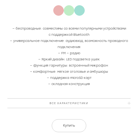
— беспроводные: совместимы со всеми популярными устройствами
с поддержкой Bluetooth
— универсальное подключение: аудиовход, возможность проводного
подключения
— FM — радио
— Яркий дизайн: LED подсветка ушек
— функция гарнитуры: встроенный микрофон
— комфортные: мягкое оголовье и амбушюры
— поддержка microSD карт
— складная конструкция
ВСЕ ХАРАКТЕРИСТИКИ
Цвет
розовый
Купить
Питание
DC 5В, от встроенного