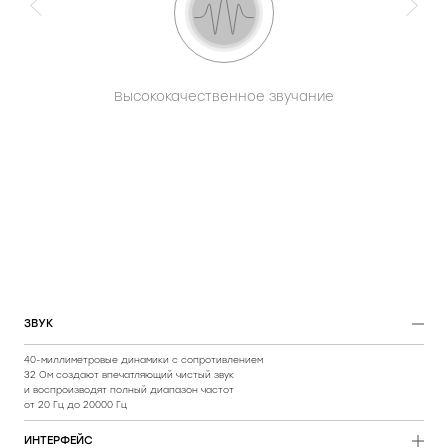
Функция гарнитуры
да
Высококачественное звучание
ЗВУК
40-миллиметровые динамики с сопротивлением
32 Ом создают впечатляющий чистый звук
и воспроизводят полный диапазон частот
от 20 Гц до 20000 Гц
ИНТЕРФЕЙС