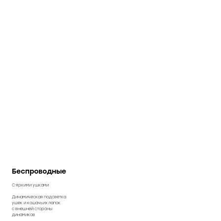
Беспроводные
С яркими ушками
Динамическая подсветка
ушек и кошачьих лапок
с внешней стороны
динамиков