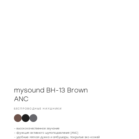
mysound BH-13 Brown
ANC
БЕСПРОВОДНЫЕ НАУШНИКИ
– высококачественное звучание
– функция активного шумоподавления (ANC)
– удобные: мягкая дужка и амбушюры, покрытые эко-кожей