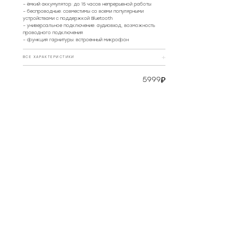
– ёмкий аккумулятор: до 15 часов непрерывной работы
– беспроводные: совместимы со всеми популярными
устройствами с поддержкой Bluetooth
– универсальное подключение: аудиовход, возможность
проводного подключения
– функция гарнитуры: встроенный микрофон
ВСЕ ХАРАКТЕРИСТИКИ
Цвет
коричневый
5999
Питание
DC 5 B, от встроенного
аккумулятора
РЕКОМЕНДОВАННЫЕ МАГАЗИНЫ
Bluetooth стандарт
v4.1
Диапазон воспроизводимых
20 Гц - 20 кГц
частот
Система активного
да
шумоподавления
Функция гарнитуры
да
Мощность динамиков, мВт
30
Диаметр широкополосных
40
динамиков, мм
Чувствительность
110 дБ ± 3 дБ
Импеданс, Ом
32
Аккумулятор, мАч
300
Интерфейсы
micro-USB, аудиовход,
Bluetooth