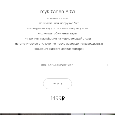
Часы
myKitchen Alta
Стерилизаторы
КУХОННЫЕ ВЕСЫ
— максимальная нагрузка 5 кг
— измерение жидкости – мл и жидкие унции
Пылесосы
— функция обнуления тары
— прочная платформа из нержавеющей стали
— автоматическое отключение после завершения взвешивания
Роботы-пылесосы
— индикация низкого заряда батареи
Вертикальные
ВСЕ ХАРАКТЕРИСТИКИ
Напольные
Питание
3 × 1,5 В ААА (в комплект не
Купить
входят)
Единицы измерения
г, мл, фунты, унции, жидкие
1499
унции
Максимальный измеряемый вес
5 кг