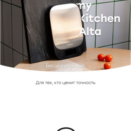
Точность измерения
1 г
Размеры, мм
200 × 140 × 16,5
Вес, г
215
КУПИТЬ
Материал
нержавеющая сталь, ABS-
пластик
Комплект поставки
устройство, документация
КУПИТЬ