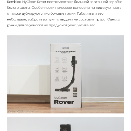
Rombica MyClean Rover поставляется в большой картонной коробке
белого цвета. Особенности пылесоса вынесены на лицевую часть,
Машинки для удаления катышков
Сервировка и хранение
Машинки для стрижки
Аккумуляторы
Веб-камеры
а также дублируются на боковые грани. Габариты и вес
небольшие, забрать из пункта выдачи не составит труда. Однако
ручки для переноски не предусмотрено, учтите это.
Кухонные весы
Портативные
LED Зеркала
Кабели
Утюги
Отпариватели
Капучинаторы
Видеозахват
Массажеры
Батарейки
Перезаряжаемые батареи
Блендеры
Триммеры
Рюкзаки
Аккумуляторные отвертки
Электрические бритвы
Тостеры
Сетевые фильтры
Укладка волос
Мясорубки
Диффузоры
Чайники