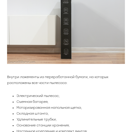
Часы
Стерилизаторы
Пылесосы
Роботы-пылесосы
Вертикальные
Внутри ложементы из переработанной бумаги, на которых
расположены все части пылесоса:
Напольные
Электрический пылесос;
Съемная батарея;
Моторизированная напольная щетка;
Складная штанга;
Удлинительные трубки;
Основание станции хранения;
Настенное крепление и комплект винтов;