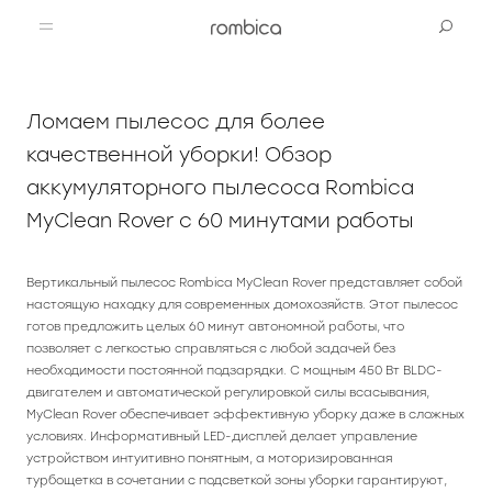
Ломаем пылесос для более
качественной уборки! Обзор
Продукты
аккумуляторного пылесоса Rombica
MyClean Rover с 60 минутами работы
Поддержка
Аудио
Вертикальный пылесос Rombica MyClean Rover представляет собой
Товары для животных
Bluetooth-акустика
Вопросы и ответы
Медиа
настоящую находку для современных домохозяйств. Этот пылесос
готов предложить целых 60 минут автономной работы, что
позволяет с легкостью справляться с любой задачей без
Проводные наушники
Сервисные центры
Социальные сети
Видео
необходимости постоянной подзарядки. С мощным 450 Вт BLDC-
двигателем и автоматической регулировкой силы всасывания,
MyClean Rover обеспечивает эффективную уборку даже в сложных
Беспроводные наушники
Компьютеры
Телевизоры
Загрузки
Telegram
Магазин
условиях. Информативный LED-дисплей делает управление
устройством интуитивно понятным, а моторизированная
турбощетка в сочетании с подсветкой зоны уборки гарантируют,