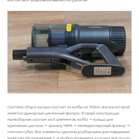
контактов и продольная выемка на рукоятке.
Система сбора мусора состоит из колбы на 700мл, внутри которой
имеется одинарный циклонный фильтр. В своей конструкции
пылесборник состоит из 5 элементов: колба → кольцо для
крепления циклона → фильтр HEPA → мелкодисперсный фильтр →
плотная губка. Все элементы сделаны разборными для повышения
качества обслуживания, т. е удобно промывать и сушить всё это по