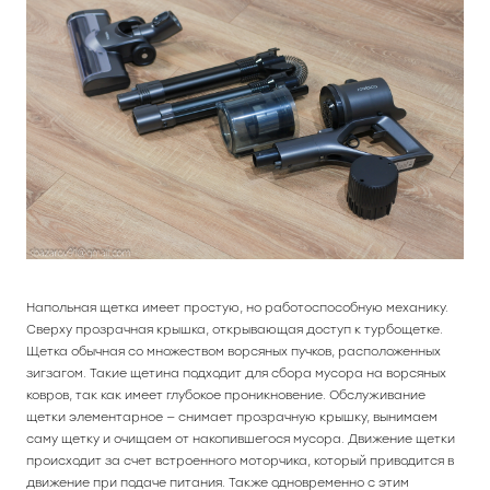
Напольная щетка имеет простую, но работоспособную механику.
Сверху прозрачная крышка, открывающая доступ к турбощетке.
Щетка обычная со множеством ворсяных пучков, расположенных
зигзагом. Такие щетина подходит для сбора мусора на ворсяных
ковров, так как имеет глубокое проникновение. Обслуживание
щетки элементарное — снимает прозрачную крышку, вынимаем
саму щетку и очищаем от накопившегося мусора. Движение щетки
происходит за счет встроенного моторчика, который приводится в
движение при подаче питания. Также одновременно с этим